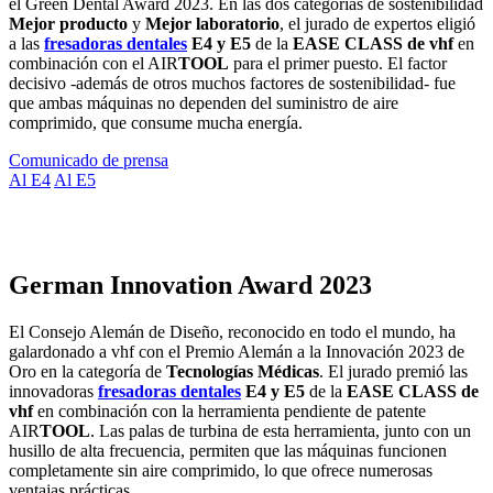
el Green Dental Award 2023. En las dos categorías de sostenibilidad
Mejor producto
y
Mejor laboratorio
, el jurado de expertos eligió
a las
fresadoras dentales
E4 y E5
de la
EASE CLASS de vhf
en
combinación con el AIR
TOOL
para el primer puesto. El factor
decisivo -además de otros muchos factores de sostenibilidad- fue
que ambas máquinas no dependen del suministro de aire
comprimido, que consume mucha energía.
Comunicado de prensa
Al E4
Al E5
German Innovation Award 2023
El Consejo Alemán de Diseño, reconocido en todo el mundo, ha
galardonado a vhf con el Premio Alemán a la Innovación 2023 de
Oro en la categoría de
Tecnologías Médicas
. El jurado premió las
innovadoras
fresadoras dentales
E4 y E5
de la
EASE CLASS de
vhf
en combinación con la herramienta pendiente de patente
AIR
TOOL
. Las palas de turbina de esta herramienta, junto con un
husillo de alta frecuencia, permiten que las máquinas funcionen
completamente sin aire comprimido, lo que ofrece numerosas
ventajas prácticas.