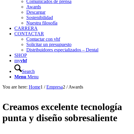
Comunicados de prensa
Awards
Descargar
Sostenibilidad
Nuestra filosofía
CARRERA
CONTACTAR
Contactar con vhf
Solicitar un presupuesto
Distribuidores especializados – Dental
SHOP
my
vhf
Search
Menu
Menu
You are here:
Home
1
/
Empresa
2
/
Awards
Creamos excelente tecnología
punta y diseño sobresaliente